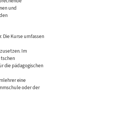
sprechende
nnen und
 den
r. Die Kurse umfassen
mzusetzen. Im
utschen
r die pädagogischen
mlehrer eine
immschule oder der