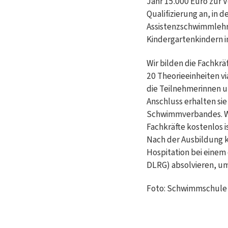
Jahr 15.000 Euro zur 
Qualifizierung an, in 
Assistenzschwimmlehre
Kindergartenkindern i
Wir bilden die Fachkrä
20 Theorieeinheiten vi
die Teilnehmerinnen u
Anschluss erhalten sie 
Schwimmverbandes. Wi
Fachkräfte kostenlos is
Nach der Ausbildung 
Hospitation bei eine
DLRG) absolvieren, u
Foto: Schwimmschule 