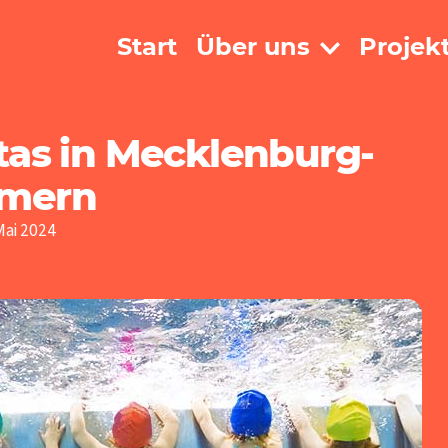
Start
Über uns
Projek
tas in Mecklenburg-
mern
Mai 2024