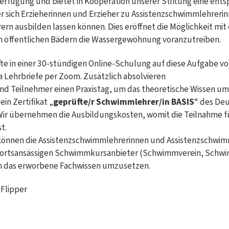
Verfügung und bietet in Kooperation unserer Stiftung eine ent
der sich Erzieherinnen und Erzieher zu Assistenzschwimmlehreri
rn ausbilden lassen können. Dies eröffnet die Möglichkeit mit
n öffentlichen Bädern die Wassergewöhnung voranzutreiben.
fte in einer 30-stündigen Online-Schulung auf diese Aufgabe vo
a Lehrbriefe per Zoom. Zusätzlich absolvieren
nd Teilnehmer einen Praxistag, um das theoretische Wissen u
ein Zertifikat „
geprüfte/r Schwimmlehrer/in BASIS
“ des De
r übernehmen die Ausbildungskosten, womit die Teilnahme fü
t.
können die Assistenzschwimmlehrerinnen und Assistenzschwim
m ortsansässigen Schwimmkursanbieter (Schwimmverein, Schw
m das erworbene Fachwissen umzusetzen.
Flipper