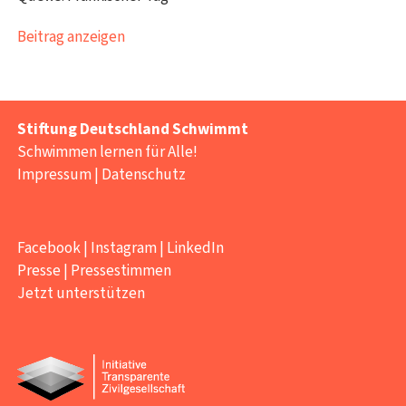
Beitrag anzeigen
Stiftung Deutschland Schwimmt
Schwimmen lernen für Alle!
Impressum
|
Datenschutz
Facebook
|
Instagram
|
LinkedIn
Presse
|
Pressestimmen
Jetzt unterstützen