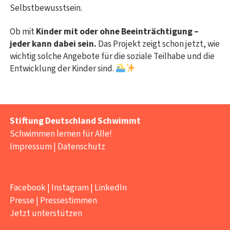
Selbstbewusstsein.
Ob mit
Kinder mit oder ohne Beeinträchtigung –
jeder kann dabei sein.
Das Projekt zeigt schon jetzt, wie
wichtig solche Angebote für die soziale Teilhabe und die
Entwicklung der Kinder sind.
Stiftung Deutschland Schwimmt
Schwimmen lernen für Alle!
Impressum
|
Datenschutz
Facebook
|
Instagram
|
LinkedIn
Presse
|
Pressestimmen
Jetzt unterstützen