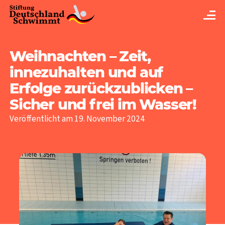
Weihnachten – Zeit,
innezuhalten und auf
Erfolge zurückzublicken –
Sicher und frei im Wasser!
Veröffentlicht am 19. November 2024